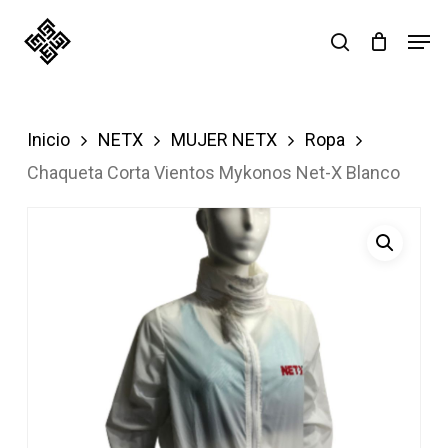
Skip
Men
search
to
main
content
Inicio
NETX
MUJER NETX
Ropa
Chaqueta Corta Vientos Mykonos Net-X Blanco