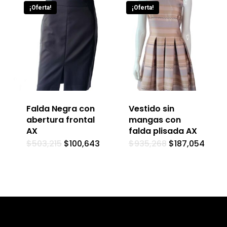
¡Oferta!
¡Oferta!
Falda Negra con
Vestido sin
abertura frontal
mangas con
AX
falda plisada AX
$
503,215
$
100,643
$
935,268
$
187,054