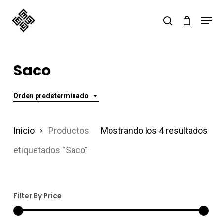
Skip
Men
search
to
main
content
Saco
Orden predeterminado
Inicio
Productos
Mostrando los 4 resultados
etiquetados “Saco”
Filter By Price