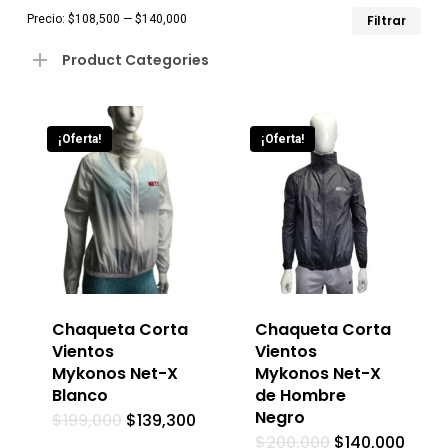
Pre
Pre
Precio:
$108,500
—
$140,000
Filtrar
mín
má
Product Categories
¡Oferta!
¡Oferta!
Chaqueta Corta
Chaqueta Corta
Vientos
Vientos
Mykonos Net-X
Mykonos Net-X
Blanco
de Hombre
Negro
$
199,000
$
139,300
$
200,000
$
140,000