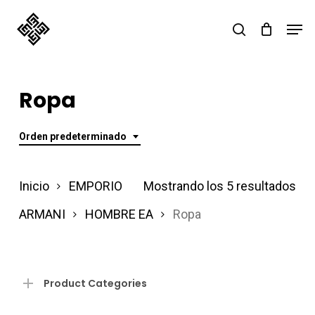
Skip
Men
search
to
main
content
Ropa
Orden predeterminado
Inicio
EMPORIO
Mostrando los 5 resultados
ARMANI
HOMBRE EA
Ropa
Product Categories