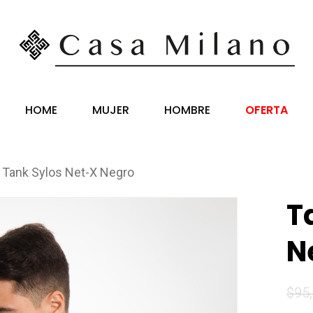
HOME
MUJER
HOMBRE
OFERTA
Tank Sylos Net-X Negro
T
N
$
95