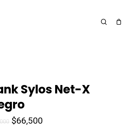
search
ank Sylos Net-X
egro
$
66,500
,000