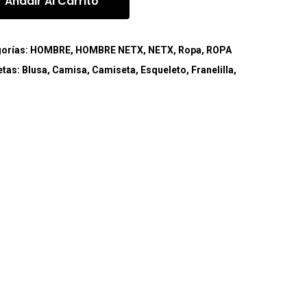
Añadir Al Carrito
orías:
HOMBRE
,
HOMBRE NETX
,
NETX
,
Ropa
,
ROPA
etas:
Blusa
,
Camisa
,
Camiseta
,
Esqueleto
,
Franelilla
,