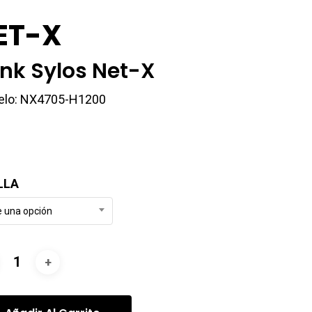
ET-X
nk Sylos Net-X
elo: NX4705-H1200
LLA
e una opción