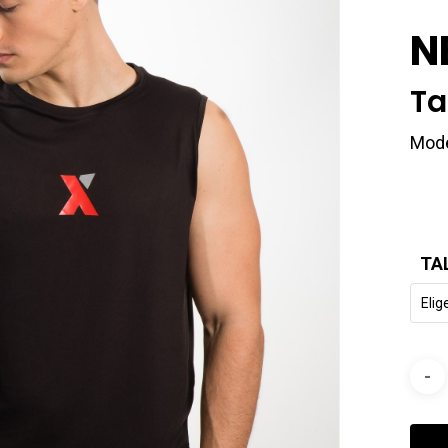
N
Ta
Mod
TA
Elig