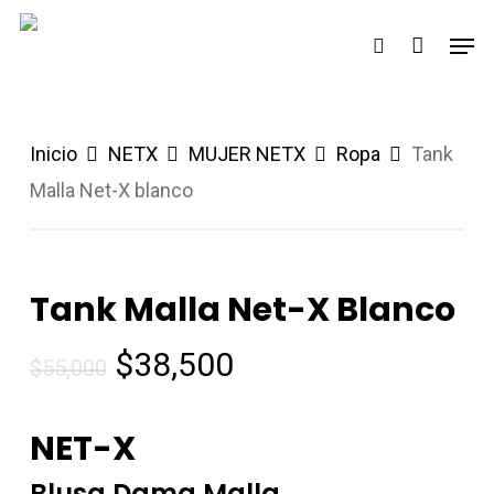
Skip
Men
search
to
main
content
Inicio
NETX
MUJER NETX
Ropa
Tank
Malla Net-X blanco
Tank Malla Net-X Blanco
$
38,500
$
55,000
NET-X
Blusa Dama Malla