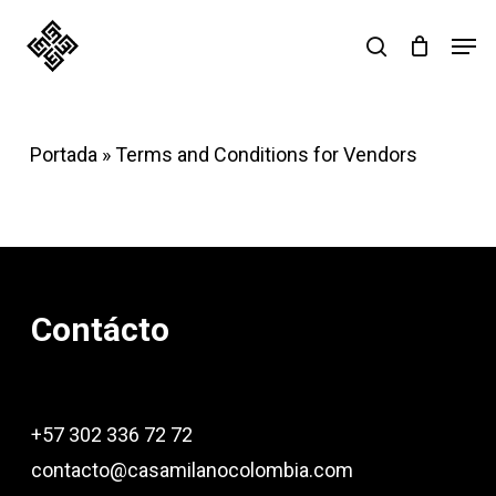
Skip
Men
search
to
main
content
Portada
»
Terms and Conditions for Vendors
Contácto
+57 302 336 72 72
contacto@casamilanocolombia.com