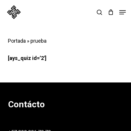
Skip
Men
search
to
main
content
Portada
»
prueba
[ays_quiz id=’2′]
Contácto