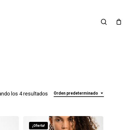
search
ndo los 4 resultados
Orden predeterminado
¡Oferta!