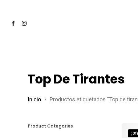
Skip
to
Facebook
Instagram
main
content
Hit enter to search or ESC to close
Top De Tirantes
Inicio
Productos etiquetados “Top de tiran
Product Categories
¡Ofe