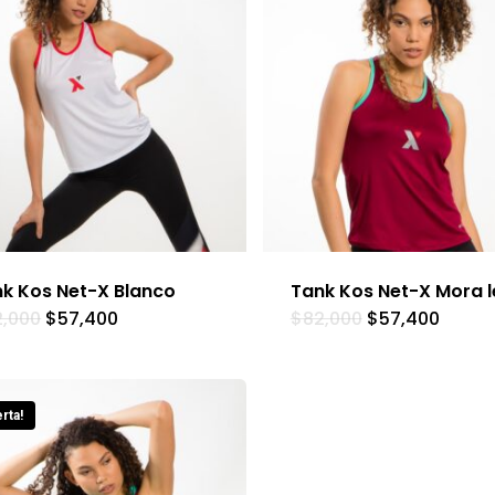
k Kos Net-X Blanco
Tank Kos Net-X Mora 
2,000
$
57,400
$
82,000
$
57,400
rta!