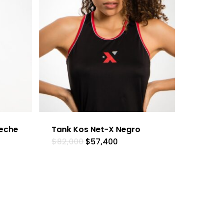
leche
Tank Kos Net-X Negro
$
82,000
$
57,400