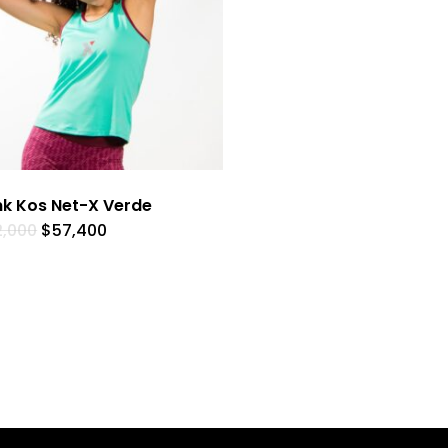
k Kos Net-X Verde
2,000
$
57,400