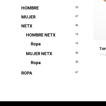
HOMBRE
22
MUJER
47
NETX
46
HOMBRE NETX
16
Ropa
16
Tan
MUJER NETX
30
$
8
Ropa
30
ROPA
67