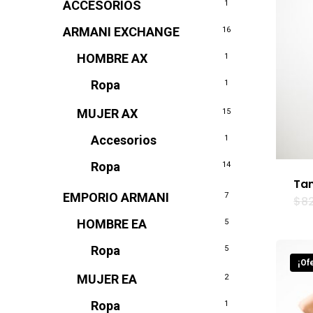
ACCESORIOS
1
ARMANI EXCHANGE
16
HOMBRE AX
1
Ropa
1
MUJER AX
15
Accesorios
1
Ropa
14
Tan
EMPORIO ARMANI
7
$
8
HOMBRE EA
5
Ropa
5
¡Ofe
MUJER EA
2
Ropa
1