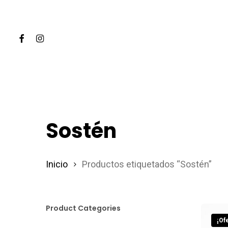
Skip
to
Facebook
Instagram
main
content
Hit enter to search or ESC to close
Sostén
Inicio
Productos etiquetados “Sostén”
Product Categories
¡Ofe