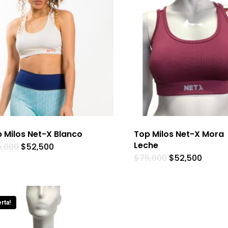
 Milos Net-X Blanco
Top Milos Net-X Mora
Leche
5,000
$
52,500
$
75,000
$
52,500
rta!