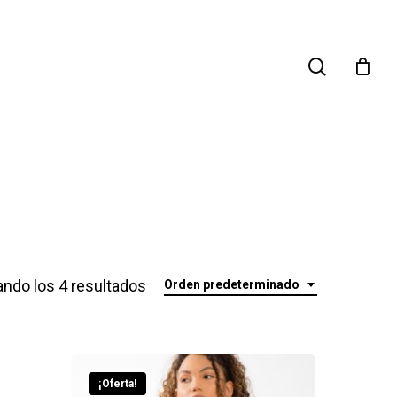
search
ndo los 4 resultados
Orden predeterminado
¡Oferta!