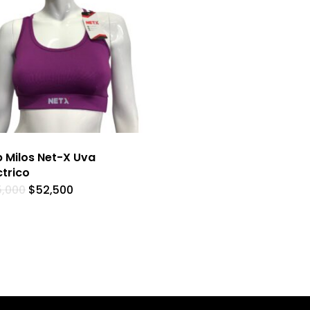
 Milos Net-X Uva
ctrico
5,000
$
52,500