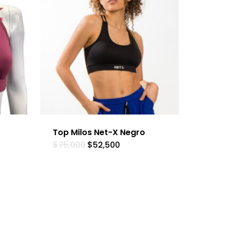
Top Milos Net-X Negro
$
75,000
$
52,500