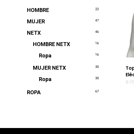
HOMBRE
22
MUJER
47
NETX
46
HOMBRE NETX
16
Ropa
16
MUJER NETX
Top
30
Elé
Ropa
30
$
7
ROPA
67